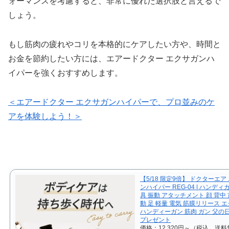
ォーマンスを考慮すると、非常に優れた選択肢と言えるで
しょう。
もし筋肉の疲れやコリを本格的にケアしたい方や、時間と
お金を節約したい方には、エアードクター エクサガンハ
イパーを強くおすすめします。
＜エアードクター エクサガンハイパーで、プロ並みのケ
アを体験しよう！＞
【5/18 限定9倍】 ドクターエア
ンハイパー REG-04 | ハンディ
具 振動 アタッチメント 顔 背中 首
動 足 軽量 電気 筋膜リリース 
ハンディーガン 筋肉 ガン 父の
プレゼント
価格：12,320円～（税込、送料