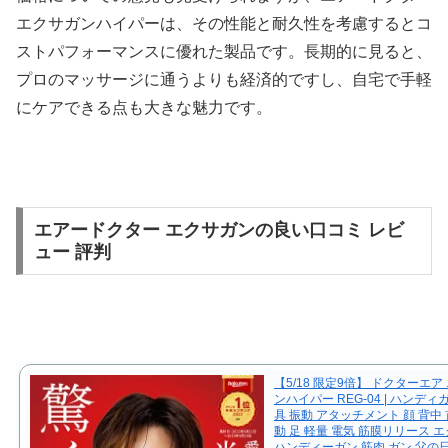
エクサガンハイパーは、その性能と耐久性を考慮するとコ
ストパフォーマンスに優れた製品です。長期的に見ると、
プロのマッサージに通うよりも経済的ですし、自宅で手軽
にケアできる点も大きな魅力です。
エアードクター エクサガンの良い口コミ レビ
ュー 評判
【5/18 限定9倍】 ドクターエア
ンハイパー REG-04 | ハンディ
具 振動 アタッチメント 顔 背中 首
動 足 軽量 電気 筋膜リリース 
ハンディーガン 筋肉 ガン 父の