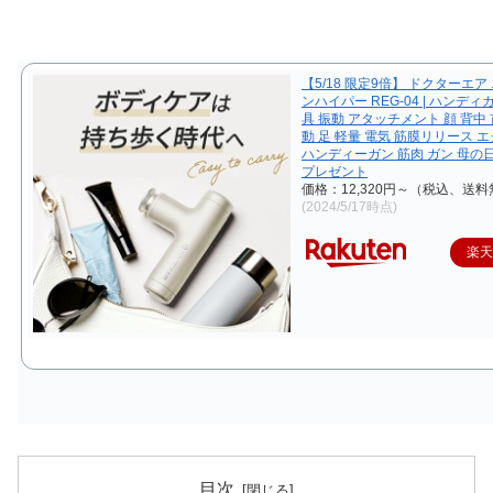
【5/18 限定9倍】 ドクターエア
ンハイパー REG-04 | ハンディ
具 振動 アタッチメント 顔 背中 首
動 足 軽量 電気 筋膜リリース 
ハンディーガン 筋肉 ガン 母の
プレゼント
価格：12,320円～（税込、送料
(2024/5/17時点)
楽
目次