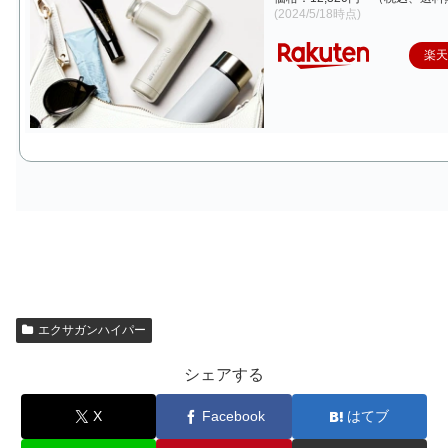
(2024/5/18時点)
楽
エクサガンハイパー
シェアする
X
Facebook
はてブ